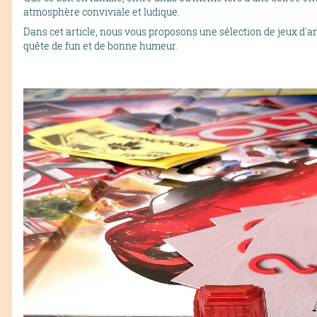
atmosphère conviviale et ludique.
Dans cet article, nous vous proposons une sélection de jeux d'a
quête de fun et de bonne humeur.