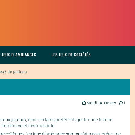
S JEUX D'AMBIANCES
LES JEUX DE SOCIÉTÉS
jeux de plateau
Mardi 14 Janvier
1
breux joueurs, mais certains préfèrent ajouter une touche
 immersive et divertissante.
re collègues, les jeux d'ambiance sont parfaits pour créer une