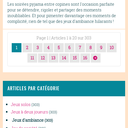
Les soirées pyjama entre copines sont l'occasion parfaite
pour se détendre, rigoler et partager des moments
inoubliables. Et pour pimenter davantage ces moments de
complicité, rien de tel que des jeux d'ambiance hilarants !
Page 1 | Articles 1 à 20 sur 303
1
2
3
4
5
6
7
8
9
10
11
12
13
14
15
16
ARTICLES PAR CATÉGORIE
Jeux solos
(303)
Jeux à deux joueurs
(303)
Jeux d'ambiance
(303)