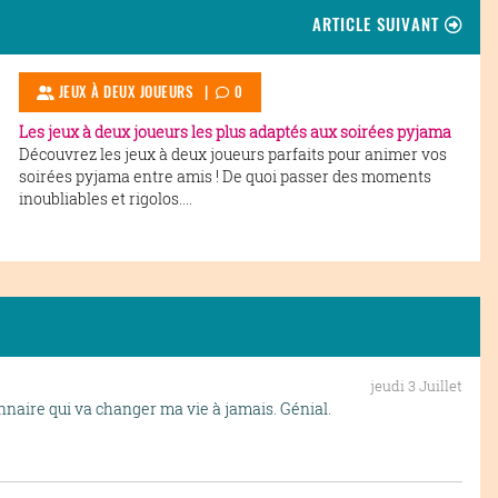
ARTICLE SUIVANT
JEUX À DEUX JOUEURS
|
0
Les jeux à deux joueurs les plus adaptés aux soirées pyjama
Découvrez les jeux à deux joueurs parfaits pour animer vos
soirées pyjama entre amis ! De quoi passer des moments
inoubliables et rigolos....
jeudi 3 Juillet
nnaire qui va changer ma vie à jamais. Génial.