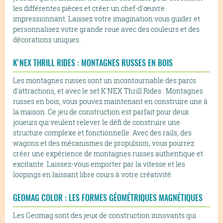
les différentes pièces et créer un chef-d'œuvre
impressionnant. Laissez votre imagination vous guider et
personnalisez votre grande roue avec des couleurs et des
décorations uniques.
K'NEX THRILL RIDES : MONTAGNES RUSSES EN BOIS
Les montagnes russes sont un incontournable des parcs
d'attractions, et avec le set K'NEX Thrill Rides : Montagnes
russes en bois, vous pouvez maintenant en construire une à
la maison. Ce jeu de construction est parfait pour deux
joueurs qui veulent relever le défi de construire une
structure complexe et fonctionnelle. Avec des rails, des
wagons et des mécanismes de propulsion, vous pourrez
créer une expérience de montagnes russes authentique et
excitante. Laissez-vous emporter par la vitesse et les
loopings en laissant libre cours à votre créativité.
GEOMAG COLOR : LES FORMES GÉOMÉTRIQUES MAGNÉTIQUES
Les Geomag sont des jeux de construction innovants qui