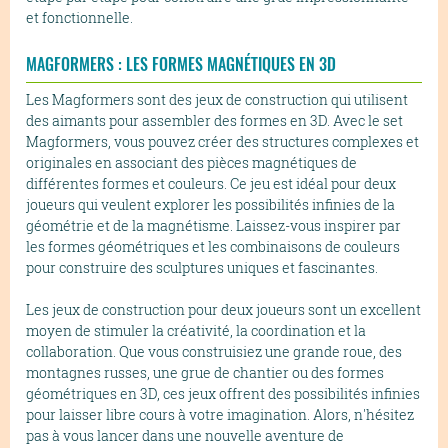
et fonctionnelle.
MAGFORMERS : LES FORMES MAGNÉTIQUES EN 3D
Les Magformers sont des jeux de construction qui utilisent
des aimants pour assembler des formes en 3D. Avec le set
Magformers, vous pouvez créer des structures complexes et
originales en associant des pièces magnétiques de
différentes formes et couleurs. Ce jeu est idéal pour deux
joueurs qui veulent explorer les possibilités infinies de la
géométrie et de la magnétisme. Laissez-vous inspirer par
les formes géométriques et les combinaisons de couleurs
pour construire des sculptures uniques et fascinantes.
Les jeux de construction pour deux joueurs sont un excellent
moyen de stimuler la créativité, la coordination et la
collaboration. Que vous construisiez une grande roue, des
montagnes russes, une grue de chantier ou des formes
géométriques en 3D, ces jeux offrent des possibilités infinies
pour laisser libre cours à votre imagination. Alors, n'hésitez
pas à vous lancer dans une nouvelle aventure de