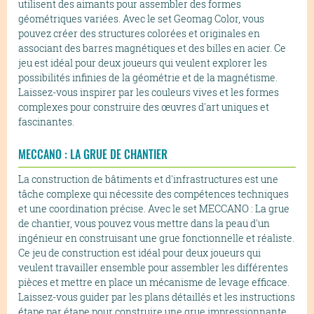
utilisent des aimants pour assembler des formes
géométriques variées. Avec le set Geomag Color, vous
pouvez créer des structures colorées et originales en
associant des barres magnétiques et des billes en acier. Ce
jeu est idéal pour deux joueurs qui veulent explorer les
possibilités infinies de la géométrie et de la magnétisme.
Laissez-vous inspirer par les couleurs vives et les formes
complexes pour construire des œuvres d'art uniques et
fascinantes.
MECCANO : LA GRUE DE CHANTIER
La construction de bâtiments et d'infrastructures est une
tâche complexe qui nécessite des compétences techniques
et une coordination précise. Avec le set MECCANO : La grue
de chantier, vous pouvez vous mettre dans la peau d'un
ingénieur en construisant une grue fonctionnelle et réaliste.
Ce jeu de construction est idéal pour deux joueurs qui
veulent travailler ensemble pour assembler les différentes
pièces et mettre en place un mécanisme de levage efficace.
Laissez-vous guider par les plans détaillés et les instructions
étape par étape pour construire une grue impressionnante