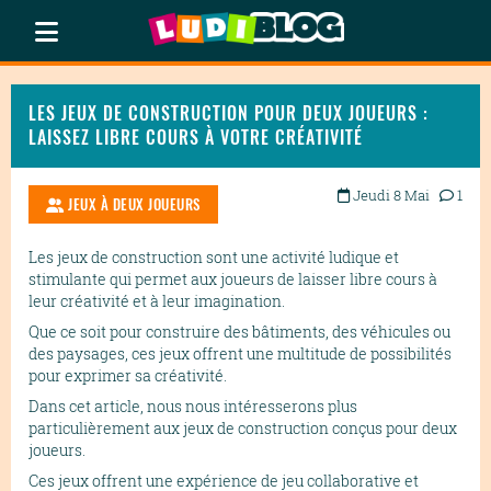
LES JEUX DE CONSTRUCTION POUR DEUX JOUEURS :
LAISSEZ LIBRE COURS À VOTRE CRÉATIVITÉ
Jeudi 8 Mai
1
JEUX À DEUX JOUEURS
Les jeux de construction sont une activité ludique et
stimulante qui permet aux joueurs de laisser libre cours à
leur créativité et à leur imagination.
Que ce soit pour construire des bâtiments, des véhicules ou
des paysages, ces jeux offrent une multitude de possibilités
pour exprimer sa créativité.
Dans cet article, nous nous intéresserons plus
particulièrement aux jeux de construction conçus pour deux
joueurs.
Ces jeux offrent une expérience de jeu collaborative et