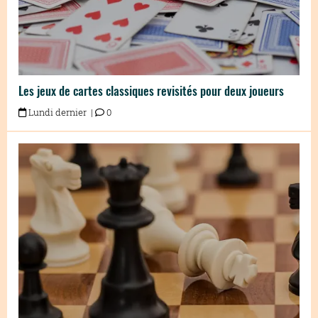
Les jeux de cartes classiques revisités pour deux joueurs
Lundi dernier |
0