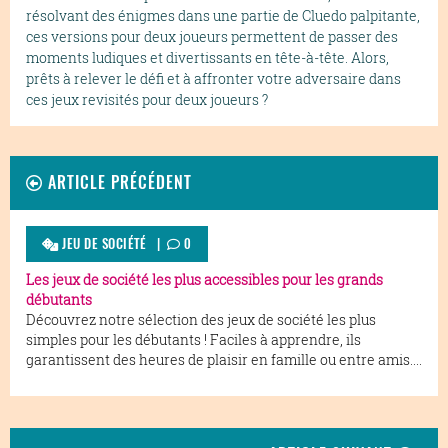
résolvant des énigmes dans une partie de Cluedo palpitante,
ces versions pour deux joueurs permettent de passer des
moments ludiques et divertissants en tête-à-tête. Alors,
prêts à relever le défi et à affronter votre adversaire dans
ces jeux revisités pour deux joueurs ?
ARTICLE PRÉCÉDENT
JEU DE SOCIÉTÉ |
0
Les jeux de société les plus accessibles pour les grands
débutants
Découvrez notre sélection des jeux de société les plus
simples pour les débutants ! Faciles à apprendre, ils
garantissent des heures de plaisir en famille ou entre amis....