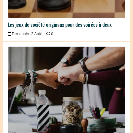
Les jeux de société originaux pour des soirées à deux
Dimanche 2 Août |
0