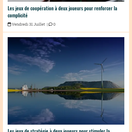
Les jeux de coopération à deux joueurs pour renforcer la
complicité
Vendredi 31 Juillet |
0
Les jeux de stratégie à deux joueurs pour stimuler la