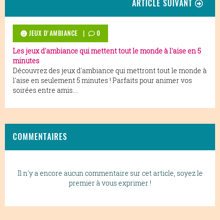
ARTICLE SUIVANT
JEUX D'AMBIANCE
|
0
Les jeux d'ambiance qui mettent tout le monde à l'aise en 5
minutes
Découvrez des jeux d'ambiance qui mettront tout le monde à
l'aise en seulement 5 minutes ! Parfaits pour animer vos
soirées entre amis....
COMMENTAIRES
Il n'y a encore aucun commentaire sur cet article, soyez le
premier à vous exprimer !