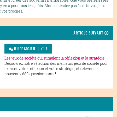
 amis et créer des souvenirs mémorables. Que vous préfériez les
y en a pour tous les goûts. Alors n'hésitez pas à sortir vos jeux
c vos proches.
ARTICLE SUIVANT
JEU DE SOCIÉTÉ
|
1
Les jeux de société qui stimulent la réflexion et la stratégie
Découvrez notre sélection des meilleurs jeux de société pour
exercer votre réflexion et votre stratégie, et relever de
nouveaux défis passionnants !...