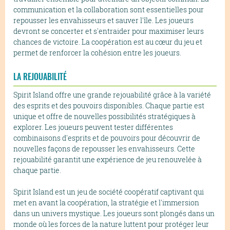
communication et la collaboration sont essentielles pour
repousser les envahisseurs et sauver l'île. Les joueurs
devront se concerter et s'entraider pour maximiser leurs
chances de victoire. La coopération est au cœur du jeu et
permet de renforcer la cohésion entre les joueurs.
LA REJOUABILITÉ
Spirit Island offre une grande rejouabilité grâce à la variété
des esprits et des pouvoirs disponibles. Chaque partie est
unique et offre de nouvelles possibilités stratégiques à
explorer. Les joueurs peuvent tester différentes
combinaisons d'esprits et de pouvoirs pour découvrir de
nouvelles façons de repousser les envahisseurs. Cette
rejouabilité garantit une expérience de jeu renouvelée à
chaque partie.
Spirit Island est un jeu de société coopératif captivant qui
met en avant la coopération, la stratégie et l'immersion
dans un univers mystique. Les joueurs sont plongés dans un
monde où les forces de la nature luttent pour protéger leur