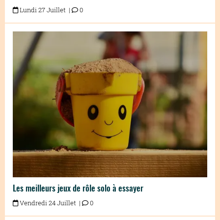
Lundi 27 Juillet |
0
Les meilleurs jeux de rôle solo à essayer
Vendredi 24 Juillet |
0