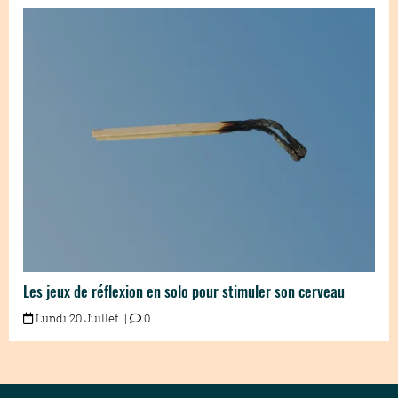
Les jeux de réflexion en solo pour stimuler son cerveau
Lundi 20 Juillet |
0