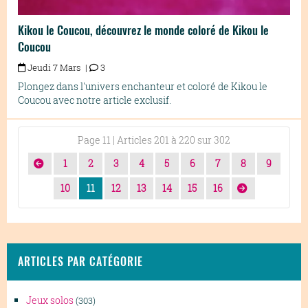
Kikou le Coucou, découvrez le monde coloré de Kikou le
Coucou
Jeudi 7 Mars |
3
Plongez dans l'univers enchanteur et coloré de Kikou le
Coucou avec notre article exclusif.
Page 11 | Articles 201 à 220 sur 302
1
2
3
4
5
6
7
8
9
10
11
12
13
14
15
16
ARTICLES PAR CATÉGORIE
Jeux solos
(303)