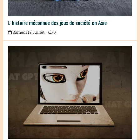
L'histoire méconnue des jeux de société en Asie
Samedi 18 Juillet |
0