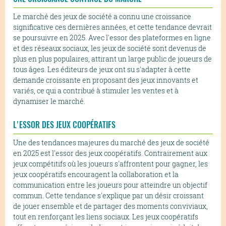
Le marché des jeux de société a connu une croissance
significative ces dernières années, et cette tendance devrait
se poursuivre en 2025. Avec l'essor des plateformes en ligne
et des réseaux sociaux, les jeux de société sont devenus de
plus en plus populaires, attirant un large public de joueurs de
tous âges. Les éditeurs de jeux ont su s'adapter à cette
demande croissante en proposant des jeux innovants et
variés, ce qui a contribué à stimuler les ventes et à
dynamiser le marché.
L'ESSOR DES JEUX COOPÉRATIFS
Une des tendances majeures du marché des jeux de société
en 2025 est l'essor des jeux coopératifs. Contrairement aux
jeux compétitifs où les joueurs s'affrontent pour gagner, les
jeux coopératifs encouragent la collaboration et la
communication entre les joueurs pour atteindre un objectif
commun. Cette tendance s'explique par un désir croissant
de jouer ensemble et de partager des moments conviviaux,
tout en renforçant les liens sociaux. Les jeux coopératifs