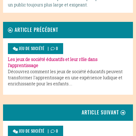
un public toujours plus large et exigeant.
ARTICLE PRÉCÉDENT
JEU DE SOCIÉTÉ |
0
Les jeux de société éducatifs et leur rôle dans
l’apprentissage
Découvrez comment les jeux de société éducatifs peuvent
transformer l'apprentissage en une expérience ludique et
enrichissante pour les enfants....
ARTICLE SUIVANT
JEU DE SOCIÉTÉ
|
0