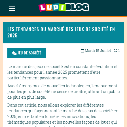
LES TENDANCES DU MARCHÉ DES JEUX DE SOCIÉTÉ EN
2025
Mardi 15 Juillet
1
JEU DE SOCIÉTÉ
Le marché des jeux de société est en constante évolution et
les tendances pour l'année 2025 promettent d'être
particulièrement passionnantes.
Avec l'émergence de nouvelles technologies, l'engouement
pour les jeux de société ne cesse de croître, attirant un public
de plus en plus large.
Dans cet article, nous allons explorer les différentes
tendances qui façonneront le marché des jeux de société en
2025, en mettant en lumière les innovations, les
thématiques populaires et les nouvelles façons de jouer qui