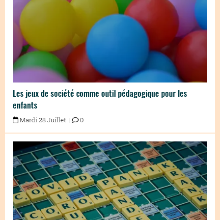
Les jeux de société comme outil pédagogique pour les
enfants
Mardi 28 Juillet |
0