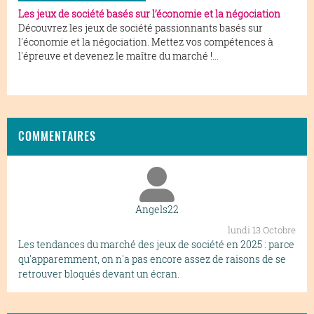
Les jeux de société basés sur l’économie et la négociation
Découvrez les jeux de société passionnants basés sur
l'économie et la négociation. Mettez vos compétences à
l'épreuve et devenez le maître du marché !...
COMMENTAIRES
Angels22
lundi 13 Octobre
Les tendances du marché des jeux de société en 2025 : parce
qu'apparemment, on n'a pas encore assez de raisons de se
retrouver bloqués devant un écran.