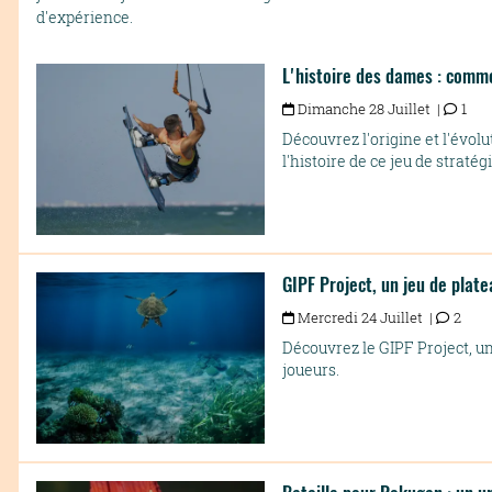
d'expérience.
L'histoire des dames : comme
Dimanche 28 Juillet |
1
Découvrez l'origine et l'évol
l'histoire de ce jeu de straté
GIPF Project, un jeu de plat
Mercredi 24 Juillet |
2
Découvrez le GIPF Project, u
joueurs.