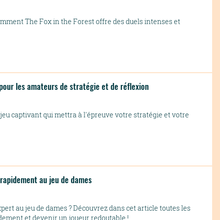
omment The Fox in the Forest offre des duels intenses et
pour les amateurs de stratégie et de réflexion
u captivant qui mettra à l'épreuve votre stratégie et votre
 rapidement au jeu de dames
ert au jeu de dames ? Découvrez dans cet article toutes les
dement et devenir un joueur redoutable !