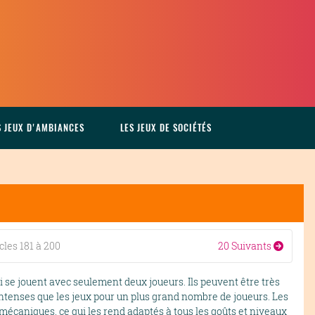
S JEUX D'AMBIANCES
LES JEUX DE SOCIÉTÉS
icles 181 à 200
20 Suivants
i se jouent avec seulement deux joueurs. Ils peuvent être très
 intenses que les jeux pour un plus grand nombre de joueurs. Les
mécaniques, ce qui les rend adaptés à tous les goûts et niveaux