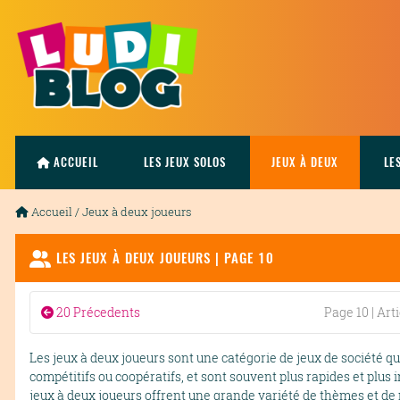
ACCUEIL
LES JEUX SOLOS
JEUX À DEUX
LE
Accueil
/ Jeux à deux joueurs
LES JEUX À DEUX JOUEURS | PAGE 10
20 Précedents
Page 10 | Art
Les jeux à deux joueurs sont une catégorie de jeux de société qu
compétitifs ou coopératifs, et sont souvent plus rapides et plus
jeux à deux joueurs offrent une grande variété de thèmes et de 