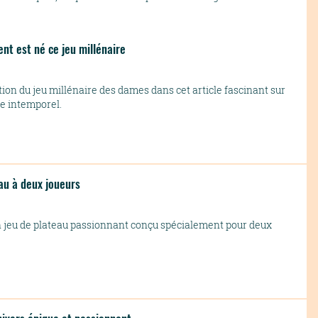
nt est né ce jeu millénaire
ution du jeu millénaire des dames dans cet article fascinant sur
gie intemporel.
eau à deux joueurs
n jeu de plateau passionnant conçu spécialement pour deux