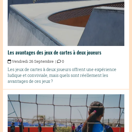
Les avantages des jeux de cartes à deux joueurs
Vendredi 26 Septembre |
0
Les jeux de cartes à deux joueurs offrent une expérience
ludique et conviviale, mais quels sont réellement les
avantages de ces jeux ?