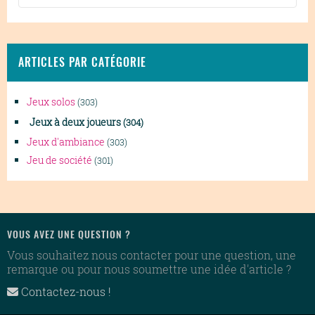
ARTICLES PAR CATÉGORIE
Jeux solos
(303)
Jeux à deux joueurs
(304)
Jeux d'ambiance
(303)
Jeu de société
(301)
VOUS AVEZ UNE QUESTION ?
Vous souhaitez nous contacter pour une question, une
remarque ou pour nous soumettre une idée d'article ?
Contactez-nous !