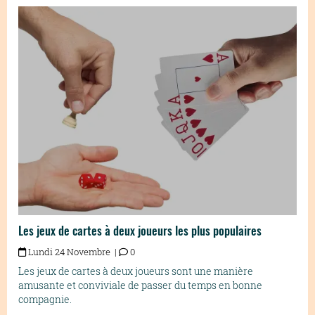
Les jeux de cartes à deux joueurs les plus populaires
Lundi 24 Novembre |
0
Les jeux de cartes à deux joueurs sont une manière
amusante et conviviale de passer du temps en bonne
compagnie.