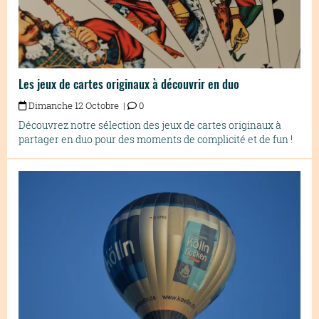
Les jeux de cartes originaux à découvrir en duo
Dimanche 12 Octobre |
0
Découvrez notre sélection des jeux de cartes originaux à
partager en duo pour des moments de complicité et de fun !