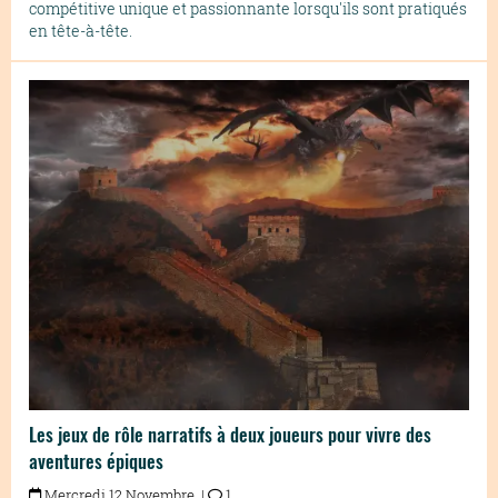
compétitive unique et passionnante lorsqu'ils sont pratiqués
en tête-à-tête.
Les jeux de rôle narratifs à deux joueurs pour vivre des
aventures épiques
Mercredi 12 Novembre |
1