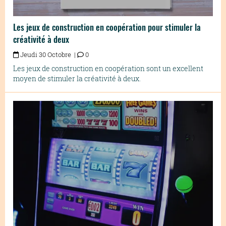
Les jeux de construction en coopération pour stimuler la
créativité à deux
Jeudi 30 Octobre |
0
Les jeux de construction en coopération sont un excellent
moyen de stimuler la créativité à deux.