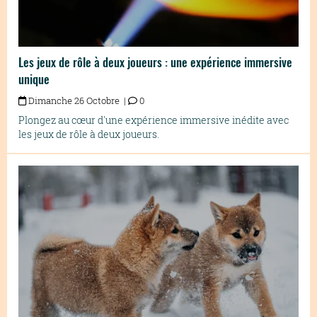
Les jeux de rôle à deux joueurs : une expérience immersive
unique
Dimanche 26 Octobre |
0
Plongez au cœur d'une expérience immersive inédite avec
les jeux de rôle à deux joueurs.