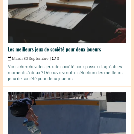
Les meilleurs jeux de société pour deux joueurs
Mardi 30 Septembre |
0
Vous cherchez des jeux de société pour passer d'agréables
moments à deux ? Découvrez notre sélection des meilleurs
jeux de société pour deux joueurs !