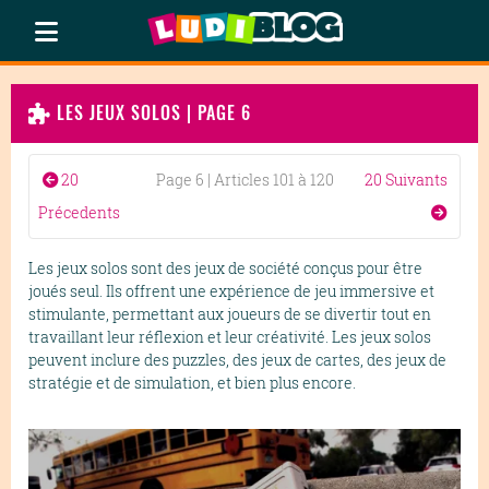
LES JEUX SOLOS | PAGE 6
20
Page 6 | Articles 101 à 120
20 Suivants
Précedents
Les jeux solos sont des jeux de société conçus pour être
joués seul. Ils offrent une expérience de jeu immersive et
stimulante, permettant aux joueurs de se divertir tout en
travaillant leur réflexion et leur créativité. Les jeux solos
peuvent inclure des puzzles, des jeux de cartes, des jeux de
stratégie et de simulation, et bien plus encore.