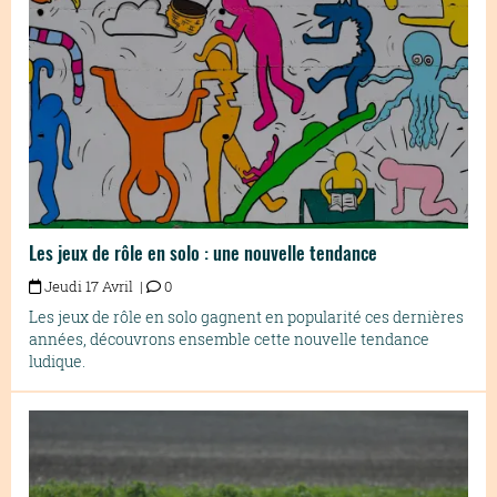
Les jeux de rôle en solo : une nouvelle tendance
Jeudi 17 Avril |
0
Les jeux de rôle en solo gagnent en popularité ces dernières
années, découvrons ensemble cette nouvelle tendance
ludique.