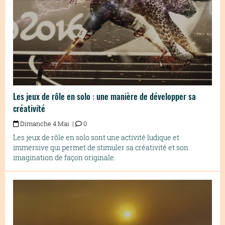
Les jeux de rôle en solo : une manière de développer sa
créativité
Dimanche 4 Mai |
0
Les jeux de rôle en solo sont une activité ludique et
immersive qui permet de stimuler sa créativité et son
imagination de façon originale.