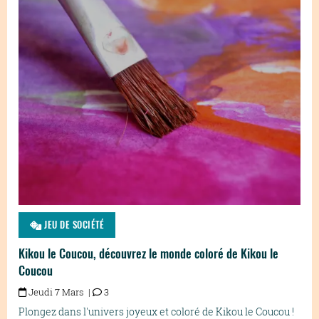
JEU DE SOCIÉTÉ
Kikou le Coucou, découvrez le monde coloré de Kikou le
Coucou
Jeudi 7 Mars |
3
Plongez dans l'univers joyeux et coloré de Kikou le Coucou !