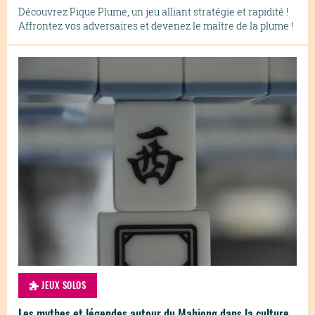
Découvrez Pique Plume, un jeu alliant stratégie et rapidité !
Affrontez vos adversaires et devenez le maître de la plume !
JEUX SOLOS
Les mythes et légendes autour du Mahjong dans la culture