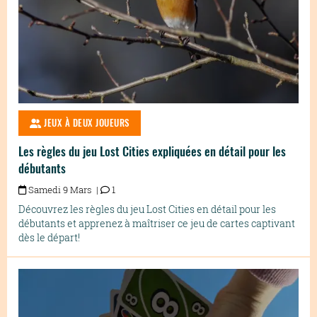
JEUX À DEUX JOUEURS
Les règles du jeu Lost Cities expliquées en détail pour les
débutants
Samedi 9 Mars |
1
Découvrez les règles du jeu Lost Cities en détail pour les
débutants et apprenez à maîtriser ce jeu de cartes captivant
dès le départ!