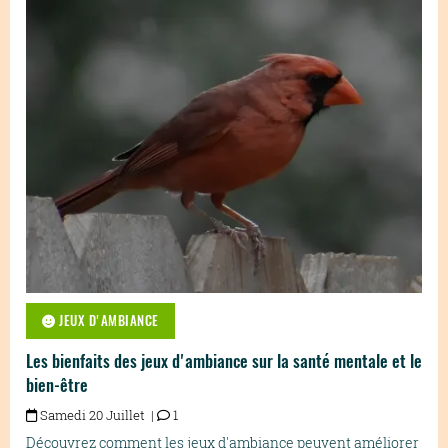
JEUX D'AMBIANCE
Les bienfaits des jeux d'ambiance sur la santé mentale et le
bien-être
Samedi 20 Juillet |
1
Découvrez comment les jeux d'ambiance peuvent améliorer