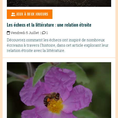
JEUX À DEUX JOUEURS
Les échecs et la littérature : une relation étroite
Vendredi 5 Juillet |
1
Découvrez comment les échecs ont inspiré de nombreux
écrivains à travers l'histoire, dans cet article explorant leur
relation étroite avec la littérature.