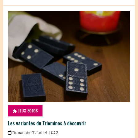
JEUX SOLOS
Les variantes du Triominos à découvrir
Dimanche 7 Juillet |
2