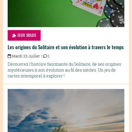
JEUX SOLOS
Les origines du Solitaire et son évolution à travers le temps
Mardi 23 Juillet |
1
Découvrez l'histoire fascinante du Solitaire, de ses origines
mystérieuses à son évolution au fil des siècles. Un jeu de
cartes intemporel à explorer !