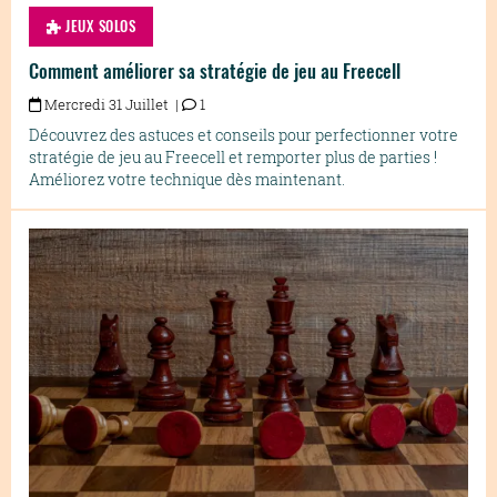
JEUX SOLOS
Comment améliorer sa stratégie de jeu au Freecell
Mercredi 31 Juillet |
1
Découvrez des astuces et conseils pour perfectionner votre
stratégie de jeu au Freecell et remporter plus de parties !
Améliorez votre technique dès maintenant.