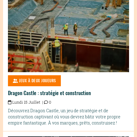
JEUX À DEUX JOUEURS
Dragon Castle : stratégie et construction
Lundi 15 Juillet |
0
Découvrez Dragon Castle, un jeu de stratégie et de
construction captivant où vous devrez bâtir votre propre
empire fantastique. À vos marques, prêts, construisez !