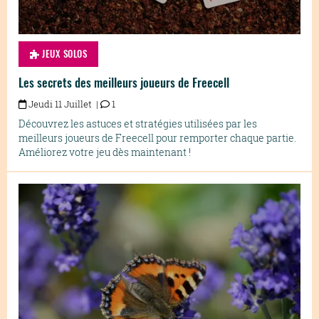
JEUX SOLOS
Les secrets des meilleurs joueurs de Freecell
Jeudi 11 Juillet |
1
Découvrez les astuces et stratégies utilisées par les
meilleurs joueurs de Freecell pour remporter chaque partie.
Améliorez votre jeu dès maintenant !