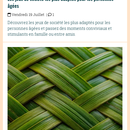
âgées
Vendredi 19 Juillet |
1
Découvrez les jeux de société les plus adaptés pour les
personnes âgées et passez des moments conviviaux et
stimulants en famille ou entre amis.