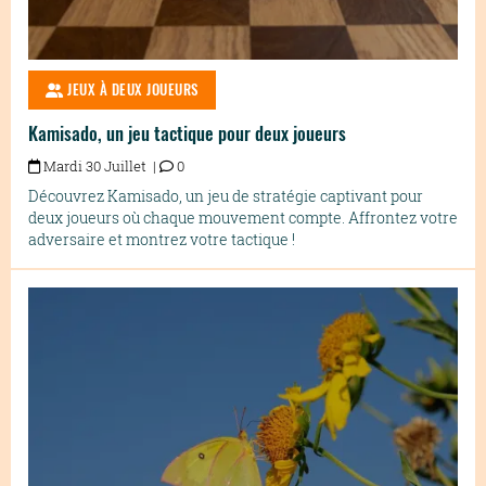
JEUX À DEUX JOUEURS
Kamisado, un jeu tactique pour deux joueurs
Mardi 30 Juillet |
0
Découvrez Kamisado, un jeu de stratégie captivant pour
deux joueurs où chaque mouvement compte. Affrontez votre
adversaire et montrez votre tactique !