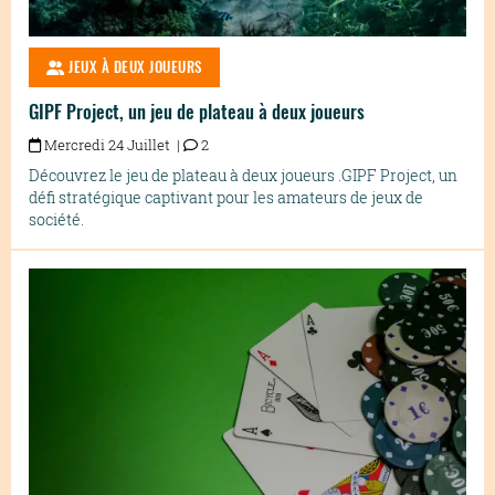
JEUX À DEUX JOUEURS
GIPF Project, un jeu de plateau à deux joueurs
Mercredi 24 Juillet |
2
Découvrez le jeu de plateau à deux joueurs .GIPF Project, un
défi stratégique captivant pour les amateurs de jeux de
société.