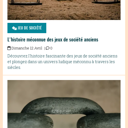
JEU DE SOCIÉTÉ
L'histoire méconnue des jeux de société anciens
Dimanche 12 Avril |
0
Découvrez l'histoire fascinante des jeux de société anciens
et plongez dans un univers ludique méconnu à travers les
siècles.