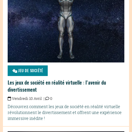
JEU DE SOCIÉTÉ
Les jeux de société en réalité virtuelle : l'avenir du
divertissement
Vendredi 10 Avril |
0
Découvrez comment les jeux de société en réalité virtuelle
révolutionnent le divertissement et offrent une expérience
immersive inédite !