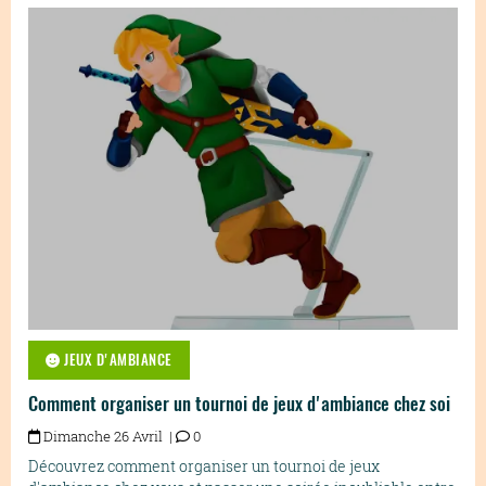
JEUX D'AMBIANCE
Comment organiser un tournoi de jeux d'ambiance chez soi
Dimanche 26 Avril |
0
Découvrez comment organiser un tournoi de jeux