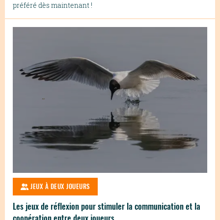
préféré dès maintenant !
JEUX À DEUX JOUEURS
Les jeux de réflexion pour stimuler la communication et la
coopération entre deux joueurs