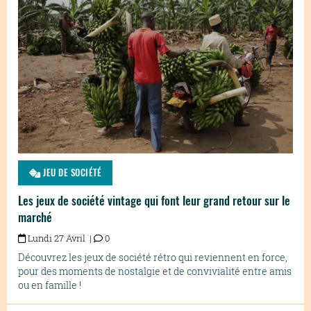
JEU DE SOCIÉTÉ
Les jeux de société vintage qui font leur grand retour sur le
marché
Lundi 27 Avril |
0
Découvrez les jeux de société rétro qui reviennent en force,
pour des moments de nostalgie et de convivialité entre amis
ou en famille !