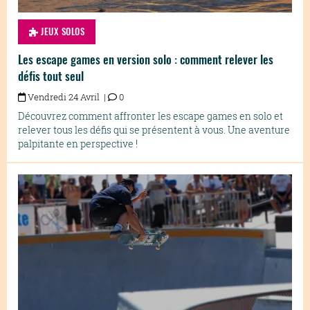
JEUX SOLOS
Les escape games en version solo : comment relever les
défis tout seul
Vendredi 24 Avril |
0
Découvrez comment affronter les escape games en solo et
relever tous les défis qui se présentent à vous. Une aventure
palpitante en perspective !