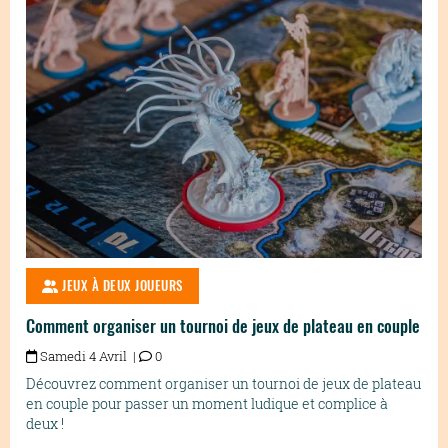
JEUX À DEUX JOUEURS
Comment organiser un tournoi de jeux de plateau en couple
Samedi 4 Avril |
0
Découvrez comment organiser un tournoi de jeux de plateau
en couple pour passer un moment ludique et complice à
deux !