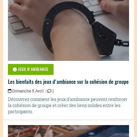
JEUX D'AMBIANCE
Les bienfaits des jeux d'ambiance sur la cohésion de groupe
Dimanche 5 Avril |
1
Découvrez comment les jeux d'ambiance peuvent renforcer
la cohésion de groupe et créer des liens solides entre les
participants.