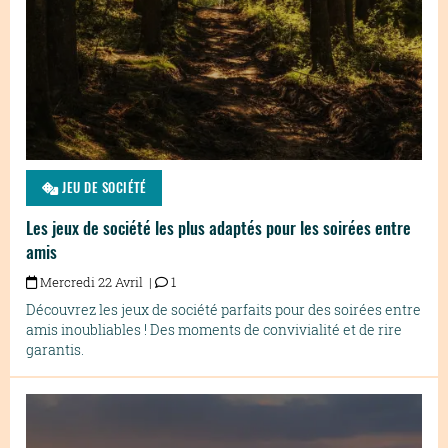
JEU DE SOCIÉTÉ
Les jeux de société les plus adaptés pour les soirées entre
amis
Mercredi 22 Avril |
1
Découvrez les jeux de société parfaits pour des soirées entre
amis inoubliables ! Des moments de convivialité et de rire
garantis.