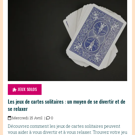
JEUX SOLOS
Les jeux de cartes solitaires : un moyen de se divertir et de
se relaxer
Mercredi 15 Avril |
0
Découvrez comment les jeux de cartes solitaires peuvent
vous aider à vous divertir et à vous relaxer. Trouvez votre jeu