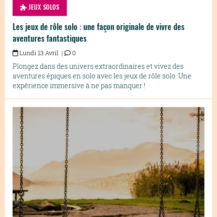
JEUX SOLOS
Les jeux de rôle solo : une façon originale de vivre des
aventures fantastiques
Lundi 13 Avril |
0
Plongez dans des univers extraordinaires et vivez des
aventures épiques en solo avec les jeux de rôle solo. Une
expérience immersive à ne pas manquer !