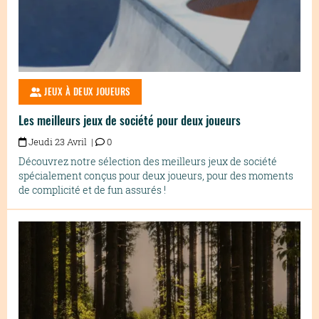
JEUX À DEUX JOUEURS
Les meilleurs jeux de société pour deux joueurs
Jeudi 23 Avril |
0
Découvrez notre sélection des meilleurs jeux de société
spécialement conçus pour deux joueurs, pour des moments
de complicité et de fun assurés !